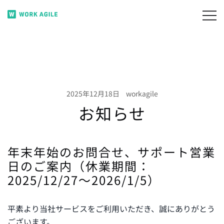
コ
ン
月220円で無駄席ゼロ。 フリーアドレスのコストを
WORK AGILE
テ
賢く削減。
ン
ツ
に
ス
2025年12月18日
workagile
キ
お知らせ
ッ
プ
年末年始のお問合せ、サポート営業
日のご案内（休業期間：
2025/12/27～2026/1/5）
平素より当社サービスをご利用いただき、誠にありがとう
ございます。