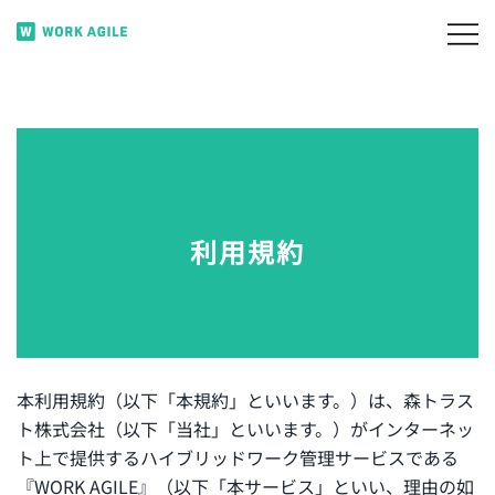
コ
ン
月220円で無駄席ゼロ。 フリーアドレスのコストを
WORK AGILE
テ
賢く削減。
ン
ツ
に
ス
キ
ッ
利用規約
プ
本利用規約（以下「本規約」といいます。）は、森トラス
ト株式会社（以下「当社」といいます。）がインターネッ
ト上で提供するハイブリッドワーク管理サービスである
『WORK AGILE』（以下「本サービス」といい、理由の如