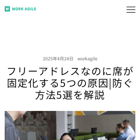
コ
ン
月220円で無駄席ゼロ。 フリーアドレスのコストを
WORK AGILE
テ
賢く削減。
ン
ツ
に
ス
2025年4月24日
workagile
キ
フリーアドレスなのに席が
ッ
プ
固定化する5つの原因|防ぐ
方法5選を解説