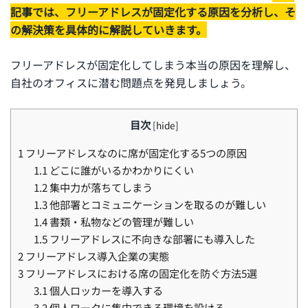
記事では、フリーアドレスが固定化する原因を分析し、そ
の解決策を具体的に解説していきます。
フリーアドレスが固定化してしまう本当の原因を理解し、
自社のオフィスに潜む問題点を発見しましょう。
目次
[
hide
]
1
フリーアドレスなのに席が固定化する5つの原因
1.1
どこに誰がいるかわかりにくい
1.2
集中力が落ちてしまう
1.3
他部署とコミュニケーションを取るのが難しい
1.4
書類・私物などの管理が難しい
1.5
フリーアドレスに不向きな部署にも導入した
2
フリーアドレス導入企業の実態
3
フリーアドレスにおける席の固定化を防ぐ方法5選
3.1
個人ロッカーを導入する
3.2
個人ワークに集中できる環境を設ける