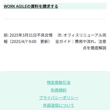
WORK AGILEの資料を請求する
投
前:
2025年3月31日不具合情
次:
オフィスリニューアル完
稿
報（2025/4/7 9:00 更新）
全ガイド｜費用や流れ、注意
ナ
点を徹底解説
ビ
ゲ
ー
シ
ョ
特定商取引法
ン
利用規約
プライバシーポリシー
外部送信について