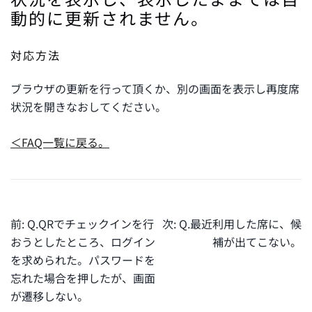
動的に更新されません。
対応方法
ブラウザの更新を行って頂くか、別の画面を表示し再度席
状況を開きなおしてください。
＜FAQ一覧に戻る。
投
前:
Q.QRでチェックインを行
次:
Q.最近利用した席に、候
稿
おうとしたところ、ログイン
補が出てこない。
ナ
を求められた。パスワードを
ビ
忘れた場合を押したが、画面
が遷移しない。
ゲ