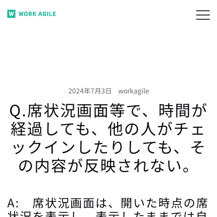
コ
ン
月220円で無駄席ゼロ。 フリーアドレスのコストを
WORK AGILE
テ
賢く削減。
ン
ツ
に
ス
2024年7月3日
workagile
キ
Q.席状況画面等で、時間が
ッ
プ
経過しても、他の人がチェ
ックインしたりしても、そ
の内容が反映されない。
A: 席状況画面は、開いた時点の席
状況を表示し、表示したままでは自