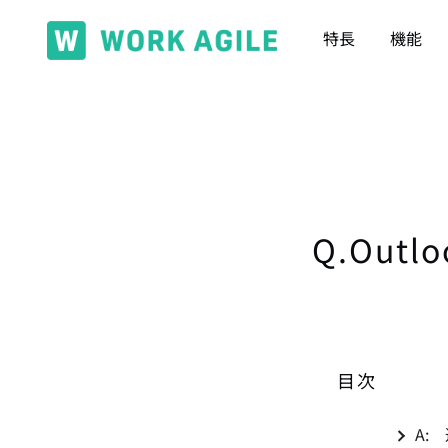
コ
ン
特長
機能
テ
月220円で無駄席ゼロ。 フリーアドレスのコストを賢
WORK AGILE
ン
ツ
に
ス
キ
ッ
Q.Outl
プ
目次
A: