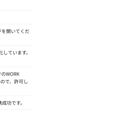
ージを開いてくだ
性化しています。
でのWORK
すので、許可し
携成功です。