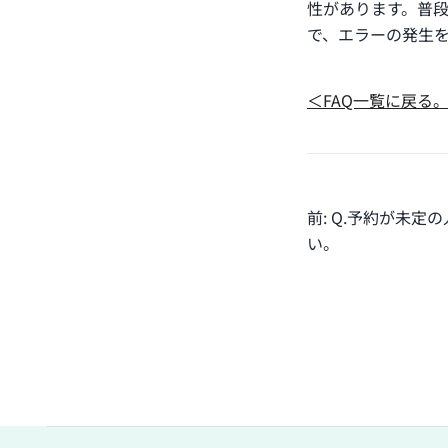
性があります。普
で、エラーの発生
＜FAQ一覧に戻る
投
前:
Q.予約が未定
い。
稿
ナ
ビ