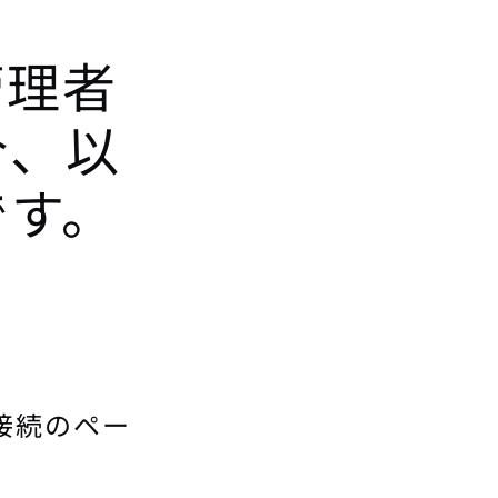
管理者
合、以
です。
部接続のペー