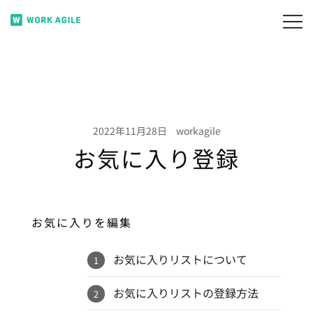
コ
ン
月220円で無駄席ゼロ。 フリーアドレスのコストを
WORK AGILE
テ
賢く削減。
ン
ツ
に
ス
2022年11月28日
workagile
キ
お気に入り登録
ッ
プ
お気に入りを編集
お気に入りリストについて
お気に入りリストの登録方法