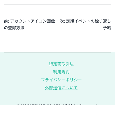
投
前:
アカウントアイコン画像
次:
定期イベントの繰り返し
稿
の登録方法
予約
ナ
ビ
ゲ
ー
シ
特定商取引法
ョ
利用規約
ン
プライバシーポリシー
外部送信について
© MORI TRUST CO.,LTD.All Right Reserved .